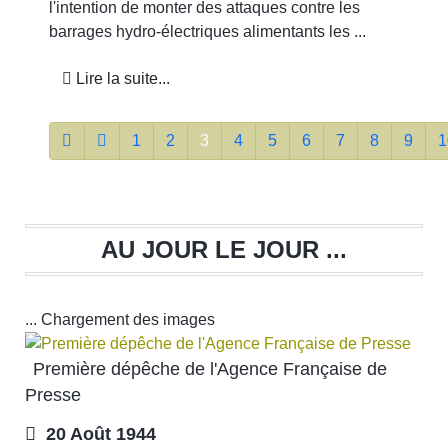
l'intention de monter des attaques contre les
barrages hydro-électriques alimentants les ...
Lire la suite...
1
2
3
4
5
6
7
8
9
1
AU JOUR LE JOUR ...
... Chargement des images
Première dépêche de l'Agence Française de
Presse
20 Août 1944