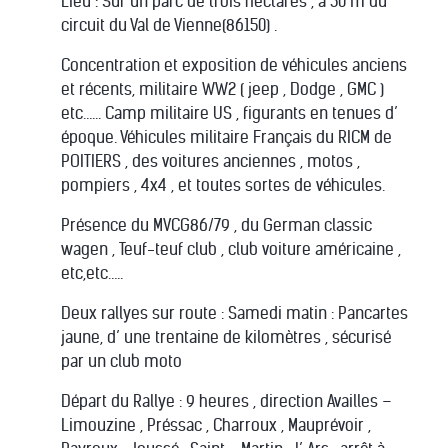
Lieu : Sur un parc de trois hectares , à 50 m du
circuit du Val de Vienne(86150) .
Concentration et exposition de véhicules anciens
et récents, militaire WW2 ( jeep , Dodge , GMC )
etc…... Camp militaire US , figurants en tenues d’
époque. Véhicules militaire Français du RICM de
POITIERS , des voitures anciennes , motos ,
pompiers , 4x4 , et toutes sortes de véhicules.
Présence du MVCG86/79 , du German classic
wagen , Teuf-teuf club , club voiture américaine ,
etc,etc…..
Deux rallyes sur route : Samedi matin : Pancartes
jaune, d’ une trentaine de kilomètres , sécurisé
par un club moto
Départ du Rallye : 9 heures , direction Availles –
Limouzine , Préssac , Charroux , Mauprévoir ,