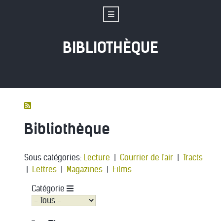
BIBLIOTHÈQUE
Bibliothèque
Sous catégories
:
Lecture
|
Courrier de l'air
|
Tracts
|
Lettres
|
Magazines
|
Films
Catégorie