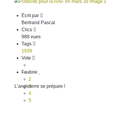
Écrit par
Bertrand Pascal
Clics
988 vues
Tags
1939
Vote
Favorie
1
2
L'angleterre se prépare !
3
4
5