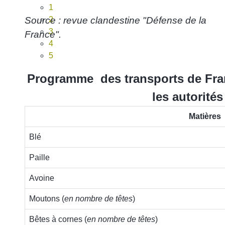
1
Source : revue clandestine "Défense de la
2
3
France".
4
5
Programme des transports de Fra
les autorité
Matières
Blé
Paille
Avoine
Moutons (
en nombre de têtes
)
Bêtes à cornes (
en nombre de têtes
)