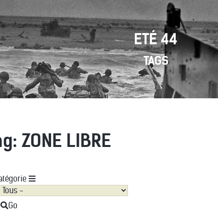
ETÉ 44
TAGS
ag: ZONE LIBRE
atégorie
Go