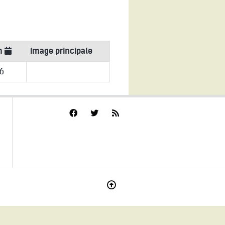
on
Image principale
16