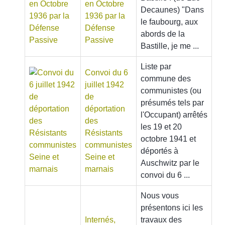
en Octobre
Decaunes) "Dans
1936 par la
le faubourg, aux
Défense
abords de la
Passive
Bastille, je me ...
Liste par
Convoi du 6
commune des
juillet 1942
communistes (ou
de
présumés tels par
déportation
l'Occupant) arrêtés
des
les 19 et 20
Résistants
octobre 1941 et
communistes
déportés à
Seine et
Auschwitz par le
marnais
convoi du 6 ...
Nous vous
présentons ici les
Internés,
travaux des