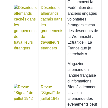
Ou comment la
Déserteurs
Fédération des
allemands
anciens engagés
cachés dans
volontaires
les
étrangers cacha
groupements
des déserteurs de
de
la Werhmacht :
travailleurs
Extrait de « La
étrangers
France que je
cherchais » ...
Magazine
allemand en
langue française
d'informations.
Revue
Bien évidemment,
"Signal" de
la vision
juillet 1942
allemande des
événements peut