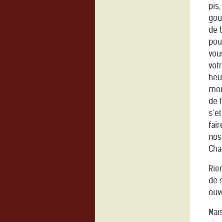
pis
gou
de 
pou
vou
vot
heur
moi
de 
s’et
fai
nos
Cha
Rie
de 
ouve
Mais