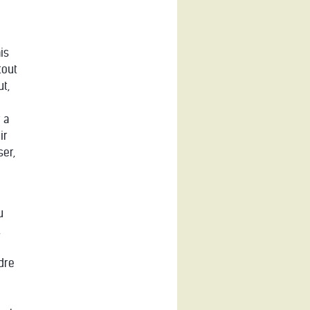
is
tout
t,
 a
ir
ser,
u
,
dre