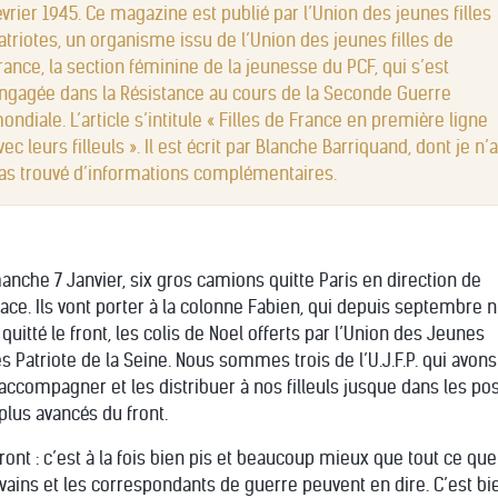
évrier 1945. Ce magazine est publié par l’Union des jeunes filles
atriotes, un organisme issu de l’Union des jeunes filles de
rance, la section féminine de la jeunesse du PCF, qui s’est
ngagée dans la Résistance au cours de la Seconde Guerre
ondiale. L’article s’intitule « Filles de France en première ligne
vec leurs filleuls ». Il est écrit par Blanche Barriquand, dont je n’a
as trouvé d’informations complémentaires.
anche 7 Janvier, six gros camions quitte Paris en direction de
lsace. Ils vont porter à la colonne Fabien, qui depuis septembre n
quitté le front, les colis de Noel offerts par l’Union des Jeunes
les Patriote de la Seine. Nous sommes trois de l’U.J.F.P. qui avon
 accompagner et les distribuer à nos filleuls jusque dans les po
 plus avancés du front.
front : c’est à la fois bien pis et beaucoup mieux que tout ce que
ivains et les correspondants de guerre peuvent en dire. C’est bi