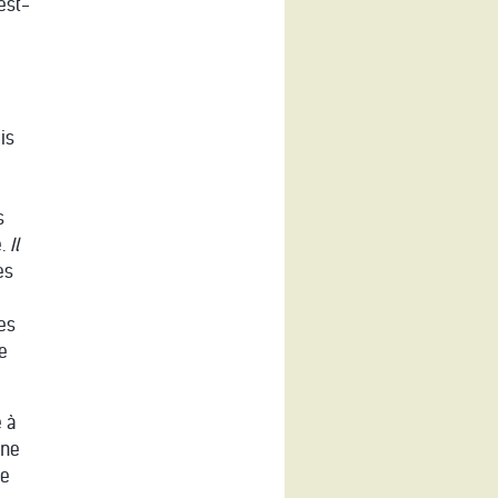
est-
is
s
e.
Il
es
es
le
 à
une
je