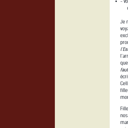
- V
Je 
voya
exc
pro
l’E
l’ar
que 
faut
écr
Cel
fill
mor
Fil
nos
mar