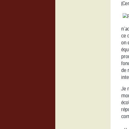
(Ce
n’a
ce 
on 
équ
prom
fon
de 
inte
Je n
mom
éco
rép
com