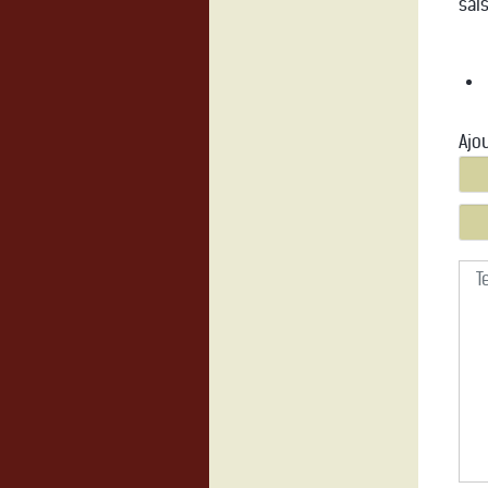
sai
Ajo
Tex