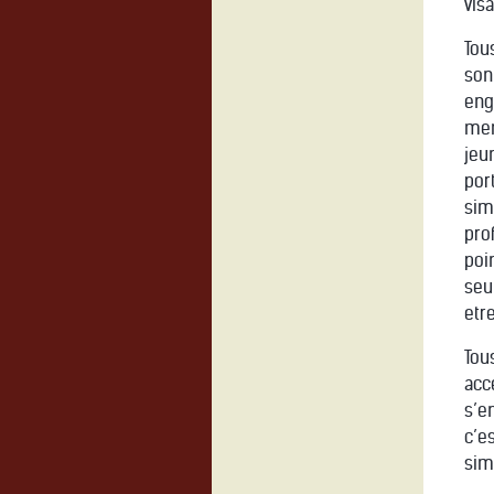
vis
Tou
son
enga
mem
jeu
por
sim
pro
poi
seul
etr
Tou
acc
s’e
c’e
sim