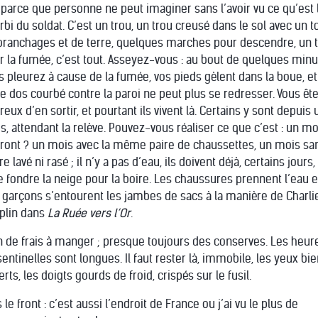
, parce que personne ne peut imaginer sans l’avoir vu ce qu’est 
rbi du soldat. C’est un trou, un trou creusé dans le sol avec un to
branchages et de terre, quelques marches pour descendre, un 
r la fumée, c’est tout. Asseyez-vous : au bout de quelques minu
s pleurez à cause de la fumée, vos pieds gèlent dans la boue, et
re dos courbé contre la paroi ne peut plus se redresser. Vous êt
eux d’en sortir, et pourtant ils vivent là. Certains y sont depuis 
s, attendant la relève. Pouvez-vous réaliser ce que c’est : un mo
front ? un mois avec la même paire de chaussettes, un mois sa
re lavé ni rasé ; il n’y a pas d’eau, ils doivent déjà, certains jours,
re fondre la neige pour la boire. Les chaussures prennent l’eau e
 garçons s’entourent les jambes de sacs à la manière de Charli
plin dans
La Ruée vers l’Or
.
n de frais à manger ; presque toujours des conserves. Les heur
sentinelles sont longues. Il faut rester là, immobile, les yeux bi
rts, les doigts gourds de froid, crispés sur le fusil.
 le front : c’est aussi l’endroit de France ou j’ai vu le plus de