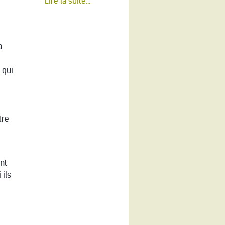
Lire la suite...
a
 qui
tre
nt
 ils