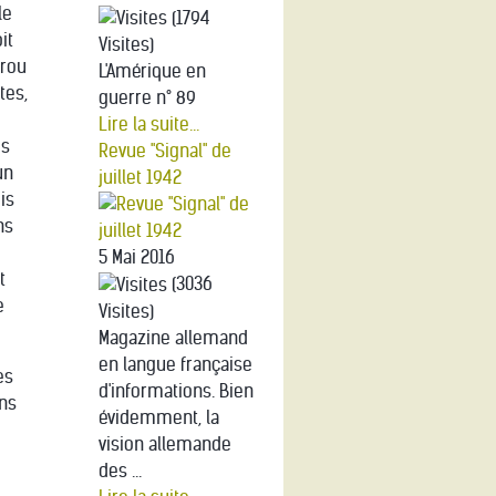
le
(1794
it
Visites)
trou
L'Amérique en
tes,
guerre n° 89
Lire la suite...
es
Revue "Signal" de
un
juillet 1942
is
ns
5 Mai 2016
t
(3036
e
Visites)
Magazine allemand
en langue française
es
d'informations. Bien
ens
évidemment, la
vision allemande
des ...