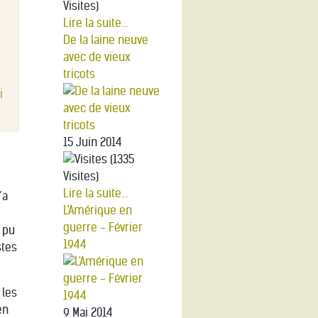
Visites)
Lire la suite...
De la laine neuve
avec de vieux
tricots
i
15 Juin 2014
(1335
Visites)
Lire la suite...
’a
L'Amérique en
guerre - Février
s pu
1944
stes
 les
en
9 Mai 2014