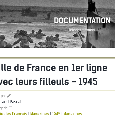
DOCUMENTATION
Téléchargement
ille de France en 1er ligne
vec leurs filleuls - 1945
t par
trand Pascal
égorie
vie des Français
|
Magazines
|
1945
|
Magazines