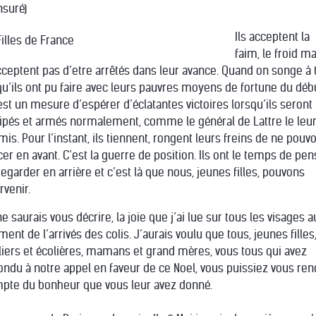
nsuré)
Ils acceptent la
faim, le froid ma
cceptent pas d’etre arrêtés dans leur avance. Quand on songe à 
qu’ils ont pu faire avec leurs pauvres moyens de fortune du débu
est un mesure d’espérer d’éclatantes victoires lorsqu’ils seront
ipés et armés normalement, comme le général de Lattre le leur
is. Pour l’instant, ils tiennent, rongent leurs freins de ne pouvo
cer en avant. C’est la guerre de position. Ils ont le temps de pen
regarder en arrière et c’est là que nous, jeunes filles, pouvons
rvenir.
e saurais vous décrire, la joie que j’ai lue sur tous les visages a
ent de l’arrivés des colis. J’aurais voulu que tous, jeunes filles
liers et écolières, mamans et grand mères, vous tous qui avez
ondu à notre appel en faveur de ce Noel, vous puissiez vous ren
pte du bonheur que vous leur avez donné.