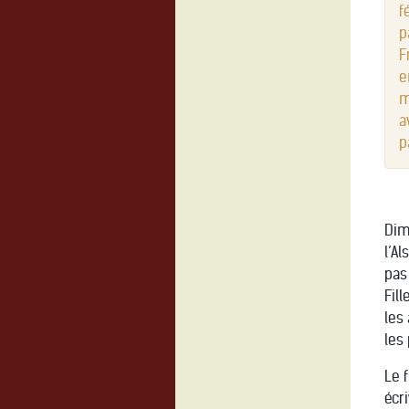
f
p
F
e
m
a
p
Dim
l’A
pas 
Fil
les
les
Le 
écr