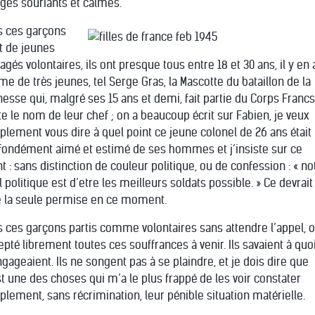
ages souriants et calmes.
s ces garçons
t de jeunes
gés volontaires, ils ont presque tous entre 18 et 30 ans, il y en 
e de très jeunes, tel Serge Gras, la Mascotte du bataillon de la
nesse qui, malgré ses 15 ans et demi, fait partie du Corps Francs
te le nom de leur chef ; on a beaucoup écrit sur Fabien, je veux
plement vous dire à quel point ce jeune colonel de 26 ans était
fondément aimé et estimé de ses hommes et j’insiste sur ce
nt : sans distinction de couleur politique, ou de confession : « no
 politique est d’etre les meilleurs soldats possible. » Ce devrait
e la seule permise en ce moment.
s ces garçons partis comme volontaires sans attendre l’appel, o
epté librement toutes ces souffrances à venir. Ils savaient à quoi
ngageaient. Ils ne songent pas à se plaindre, et je dois dire que
st une des choses qui m’a le plus frappé de les voir constater
plement, sans récrimination, leur pénible situation matérielle.