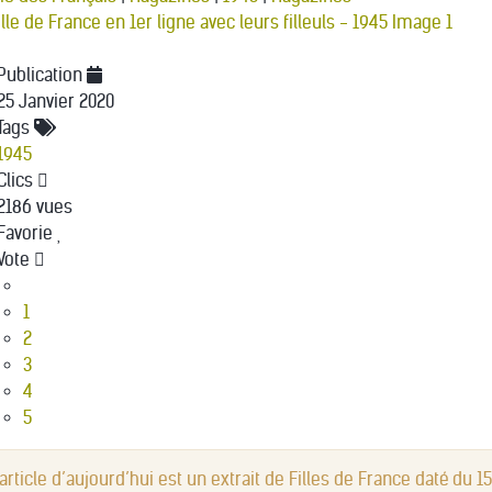
Publication
25 Janvier 2020
Tags
1945
Clics
2186 vues
Favorie
Vote
1
2
3
4
5
’article d’aujourd’hui est un extrait de Filles de France daté du 15