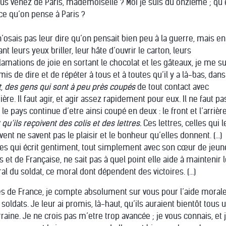
ous venez de Paris, mademoiselle ? Moi je suis du onzième ; qu’
ce qu’on pense à Paris ?
n’osais pas leur dire qu’on pensait bien peu à la guerre, mais en
nt leurs yeux briller, leur hâte d’ouvrir le carton, leurs
lamations de joie en sortant le chocolat et les gâteaux, je me su
mis de dire et de répéter à tous et à toutes qu’il y a là-bas, dans
st, des gens qui sont à peu près coupés
de tout contact avec
rière. Il faut agir, et agir assez rapidement pour eux. Il ne faut pa
le pays continue d’etre ainsi coupé en deux : le front et l’arrièr
 qu’ils reçoivent des colis et des lettres.
Ces lettres, celles qui l
ivent ne savent pas le plaisir et le bonheur qu’elles donnent. (…)
les qui écrit gentiment, tout simplement avec son cœur de jeun
es et de Française, ne sait pas à quel point elle aide à maintenir 
al du soldat, ce moral dont dépendent des victoires. (…)
les de France, je compte absolument sur vous pour l’aide morale
 soldats. Je leur ai promis, là-haut, qu’ils auraient bientôt tous 
raine. Je ne crois pas m’etre trop avancée ; je vous connais, et 