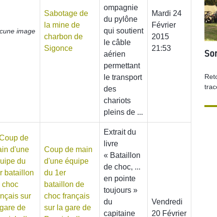
ompagnie
Sabotage de
Mardi 24
du pylône
la mine de
Février
qui soutient
cune image
charbon de
2015
le câble
Sigonce
21:53
Sor
aérien
permettant
Reto
le transport
tra
des
chariots
pleins de ...
Extrait du
livre
Coup de main
ÉTÉ 19
« Bataillon
d'une équipe
de choc, ...
du 1er
en pointe
bataillon de
toujours »
choc français
du
Vendredi
sur la gare de
capitaine
20 Février