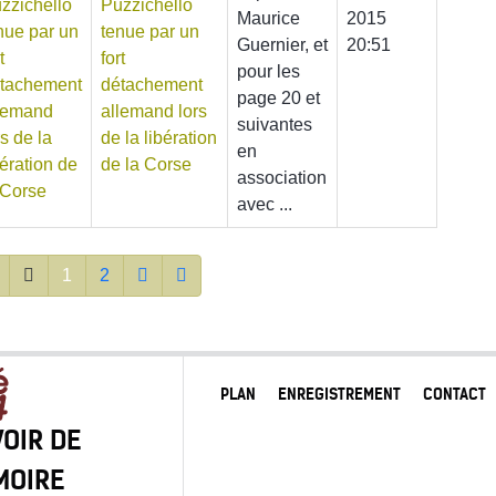
Puzzichello
Maurice
2015
tenue par un
Guernier, et
20:51
fort
pour les
détachement
page 20 et
allemand lors
suivantes
de la libération
en
de la Corse
association
avec ...
1
2
PLAN
ENREGISTREMENT
CONTACT
OIR DE
MOIRE