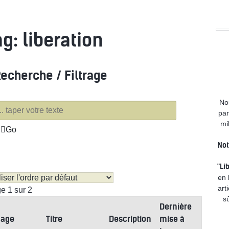
DEVOI
ag: liberation
echerche / Filtrage
No
par
mi
Go
Not
"Li
en 
art
e 1 sur 2
sû
Dernière
mage
Titre
Description
mise à