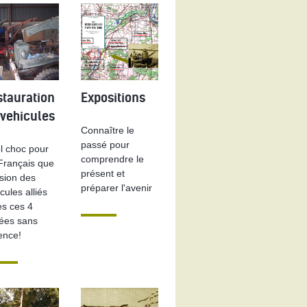
stauration
Expositions
E
 vehicules
Connaître le
passé pour
l choc pour
comprendre le
 Français que
présent et
ision des
préparer l'avenir
cules alliés
ès ces 4
ées sans
ence!