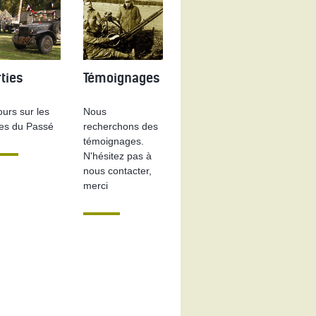
ties
Témoignages
urs sur les
Nous
ces du Passé
recherchons des
témoignages.
N'hésitez pas à
nous contacter,
merci
44