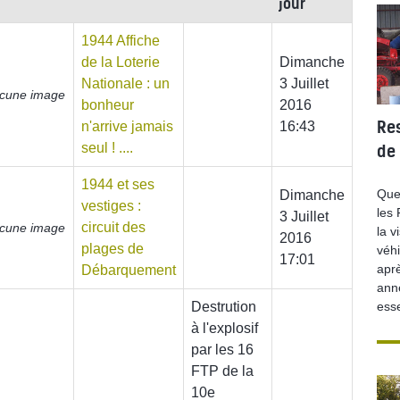
jour
1944 Affiche
de la Loterie
Dimanche
Nationale : un
3 Juillet
cune image
bonheur
2016
Re
n'arrive jamais
16:43
seul ! ....
MÉMOIR
de
1944 et ses
Que
Dimanche
vestiges :
les
3 Juillet
circuit des
cune image
la v
2016
plages de
véhi
17:01
apr
Débarquement
ann
Destrution
ess
à l'explosif
par les 16
FTP de la
10e