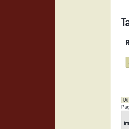
T
R
Pag
I