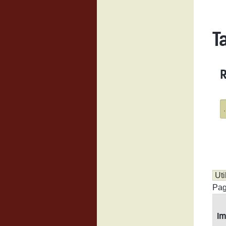
T
R
Pag
I