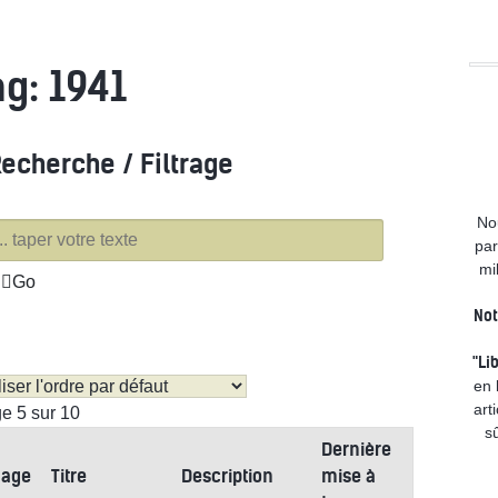
DEVOI
ag: 1941
echerche / Filtrage
No
par
mi
Go
Not
"Li
en 
art
e 5 sur 10
sû
Dernière
mage
Titre
Description
mise à