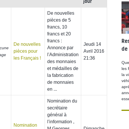
jour
De nouvelles
pièces de 5
francs, 10
francs et 20
Re
francs :
De nouvelles
Jeudi 14
Annonce par
cune
MÉMOIR
de
pièces pour
Avril 2016
l'Administration
age
les Français !
21:36
des monnaies
Que
et médailles de
les
la v
la fabrication
véhi
de monnaies
apr
en ...
ann
ess
Nomination du
secrétaire
général à
l'information ,
Nomination
M Georges
Dimanche