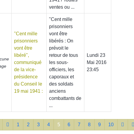
ventes ou ...
"Cent mille
prisonniers
"Cent mille
vont être
prisonniers
libérés : On
vont être
prévoit le
libéré",
retour de tous
Lundi 23
cune
communiqué
les sous-
Mai 2016
age
de la vice-
officiers, les
23:45
présidence
caporaux et
du Conseil le
des soldats
19 mai 1941 :
anciens
combattants de
...
1
2
3
4
5
6
7
8
9
10