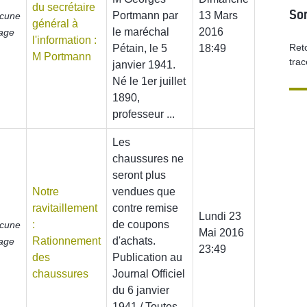
du secrétaire
Sor
Portmann par
13 Mars
cune
général à
le maréchal
2016
age
l'information :
Reto
Pétain, le 5
18:49
M Portmann
tra
janvier 1941.
Né le 1er juillet
1890,
professeur ...
Les
chaussures ne
seront plus
Notre
vendues que
ravitaillement
contre remise
Lundi 23
ÉTÉ 19
:
de coupons
cune
Mai 2016
Rationnement
d'achats.
age
23:49
des
Publication au
chaussures
Journal Officiel
du 6 janvier
1941 / Toutes