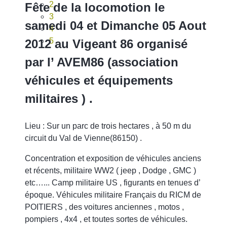
2
Fête de la locomotion le
3
samedi 04 et Dimanche 05 Aout
4
5
2012 au Vigeant 86 organisé
par l’ AVEM86 (association
véhicules et équipements
militaires ) .
Lieu : Sur un parc de trois hectares , à 50 m du
circuit du Val de Vienne(86150) .
Concentration et exposition de véhicules anciens
et récents, militaire WW2 ( jeep , Dodge , GMC )
etc…... Camp militaire US , figurants en tenues d’
époque. Véhicules militaire Français du RICM de
POITIERS , des voitures anciennes , motos ,
pompiers , 4x4 , et toutes sortes de véhicules.