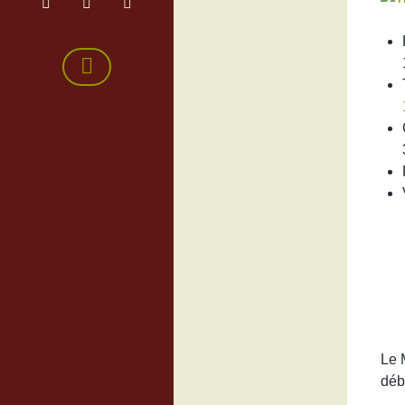
Le 
déb