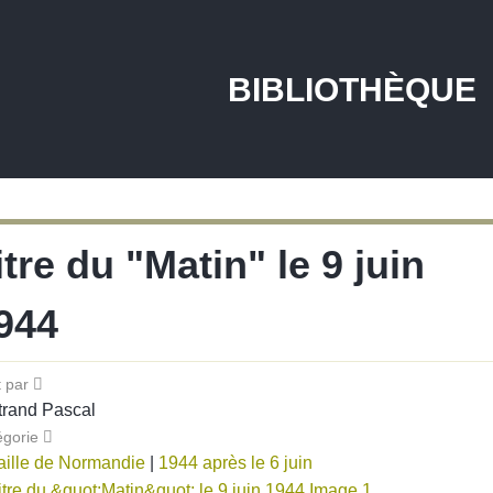
BIBLIOTHÈQUE
itre du "Matin" le 9 juin
944
t par
trand Pascal
égorie
aille de Normandie
|
1944 après le 6 juin