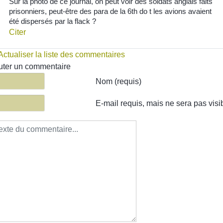
Sur la photo de ce journal, on peut voir des soldats anglais faits
prisonniers, peut-être des para de la 6th do t les avions avaient
été dispersés par la flack ?
Citer
Actualiser la liste des commentaires
uter un commentaire
te du commentaire
Nom (requis)
E-mail requis, mais ne sera pas visi