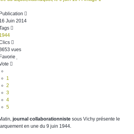
Publication
16 Juin 2014
Tags
1944
Clics
3653 vues
Favorie
Vote
1
2
3
4
5
Matin,
journal collaborationniste
sous Vichy présente le
arquement en une du 9 juin 1944.